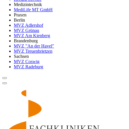
Medizintechnik
MediLife MT GmbH
Praxen
Berlin
MVZ Adlershof
MVZ Grünau
MVZ Am Kienberg
Brandenburg
MVZ "An der Havel"
MVZ Treuenbrietzen
Sachsen
MVZ Coswig
MVZ Radeburg