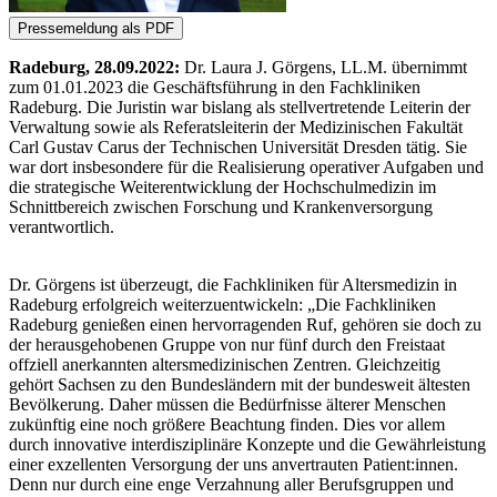
Radeburg, 28.09.2022:
Dr. Laura J. Görgens, LL.M. übernimmt
zum 01.01.2023 die Geschäftsführung in den Fachkliniken
Radeburg. Die Juristin war bislang als stellvertretende Leiterin der
Verwaltung sowie als Referatsleiterin der Medizinischen Fakultät
Carl Gustav Carus der Technischen Universität Dresden tätig. Sie
war dort insbesondere für die Realisierung operativer Aufgaben und
die strategische Weiterentwicklung der Hochschulmedizin im
Schnittbereich zwischen Forschung und Krankenversorgung
verantwortlich.
Dr. Görgens ist überzeugt, die Fachkliniken für Altersmedizin in
Radeburg erfolgreich weiterzuentwickeln: „Die Fachkliniken
Radeburg genießen einen hervorragenden Ruf, gehören sie doch zu
der herausgehobenen Gruppe von nur fünf durch den Freistaat
offziell anerkannten altersmedizinischen Zentren. Gleichzeitig
gehört Sachsen zu den Bundesländern mit der bundesweit ältesten
Bevölkerung. Daher müssen die Bedürfnisse älterer Menschen
zukünftig eine noch größere Beachtung finden. Dies vor allem
durch innovative interdisziplinäre Konzepte und die Gewährleistung
einer exzellenten Versorgung der uns anvertrauten Patient:innen.
Denn nur durch eine enge Verzahnung aller Berufsgruppen und