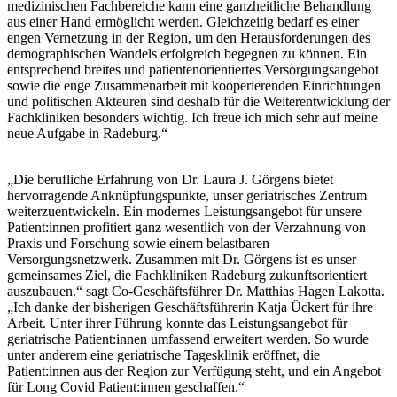
medizinischen Fachbereiche kann eine ganzheitliche Behandlung
aus einer Hand ermöglicht werden. Gleichzeitig bedarf es einer
engen Vernetzung in der Region, um den Herausforderungen des
demographischen Wandels erfolgreich begegnen zu können. Ein
entsprechend breites und patientenorientiertes Versorgungsangebot
sowie die enge Zusammenarbeit mit kooperierenden Einrichtungen
und politischen Akteuren sind deshalb für die Weiterentwicklung der
Fachkliniken besonders wichtig. Ich freue ich mich sehr auf meine
neue Aufgabe in Radeburg.“
„Die berufliche Erfahrung von Dr. Laura J. Görgens bietet
hervorragende Anknüpfungspunkte, unser geriatrisches Zentrum
weiterzuentwickeln. Ein modernes Leistungsangebot für unsere
Patient:innen profitiert ganz wesentlich von der Verzahnung von
Praxis und Forschung sowie einem belastbaren
Versorgungsnetzwerk. Zusammen mit Dr. Görgens ist es unser
gemeinsames Ziel, die Fachkliniken Radeburg zukunftsorientiert
auszubauen.“ sagt Co-Geschäftsführer Dr. Matthias Hagen Lakotta.
„Ich danke der bisherigen Geschäftsführerin Katja Ückert für ihre
Arbeit. Unter ihrer Führung konnte das Leistungsangebot für
geriatrische Patient:innen umfassend erweitert werden. So wurde
unter anderem eine geriatrische Tagesklinik eröffnet, die
Patient:innen aus der Region zur Verfügung steht, und ein Angebot
für Long Covid Patient:innen geschaffen.“