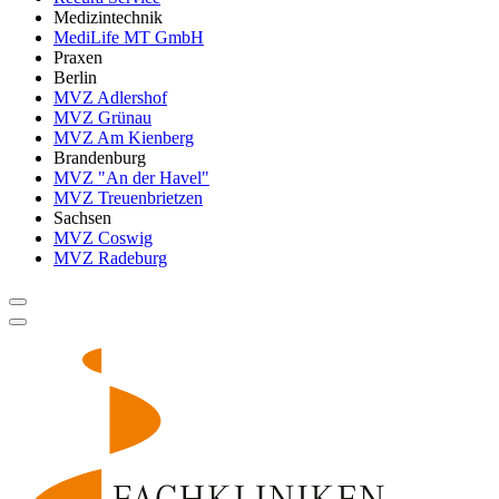
Medizintechnik
MediLife MT GmbH
Praxen
Berlin
MVZ Adlershof
MVZ Grünau
MVZ Am Kienberg
Brandenburg
MVZ "An der Havel"
MVZ Treuenbrietzen
Sachsen
MVZ Coswig
MVZ Radeburg