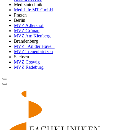
Medizintechnik
MediLife MT GmbH
Praxen
Berlin
MVZ Adlershof
MVZ Grünau
MVZ Am Kienberg
Brandenburg
MVZ "An der Havel"
MVZ Treuenbrietzen
Sachsen
MVZ Coswig
MVZ Radeburg